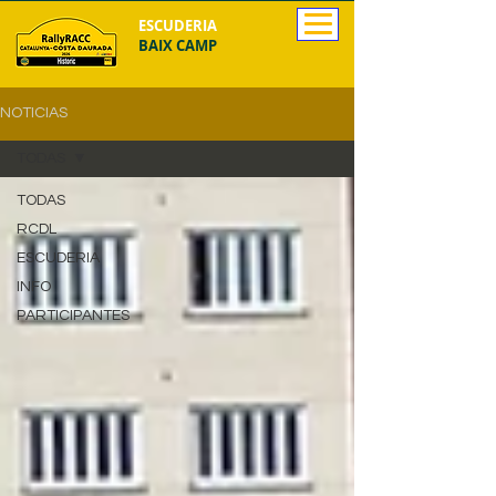
ESCUDERIA
BAIX CAMP
NOTICIAS
TODAS
TODAS
RCDL
ESCUDERIA
INFO
PARTICIPANTES