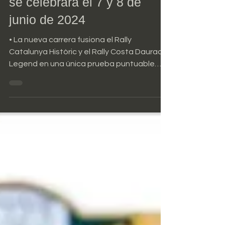
Costa Daurada Legend, que
se celebrará el 7 y 8 de
junio de 2024
• La nueva carrera fusiona el Rally
Catalunya Històric y el Rally Costa Daurada
Legend en una única prueba puntuable
para los campeonatos...