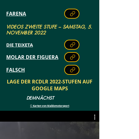
FARENA
VIDEOS ZWEITE STUFE – SAMSTAG, 5.
NOVEMBER 2022
DIE TEIXETA
MOLAR DER FIGUERA
FALSCH
LAGE DER RCDLR 2022-STUFEN AUF
GOOGLE MAPS
DEMNÄCHST
Karten von Maldomotorsport
©