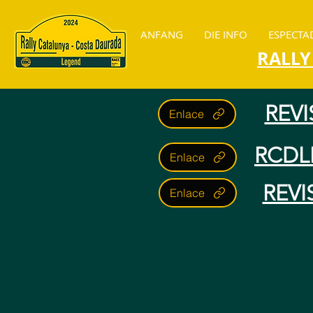
ANFANG
DIE INFO
ESPECTA
RALLY
REVI
Enlace
RCDL
Enlace
REVI
Enlace