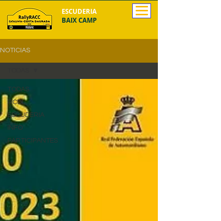
ESCUDERIA
BAIX CAMP
NOTICIAS
TODAS
TODAS
RCDL
ESCUDERIA
INFO
PARTICIPANTES