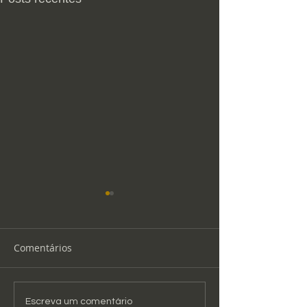
Comentários
Rally Costa Daurada
9 - 10 Junho | R
Escreva um comentário