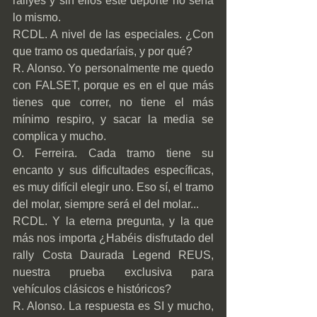
rallyes y sin ellos este deporte no sería 
lo mismo.
RCDL. A nivel de las especiales. ¿Con 
que tramo os quedaríais, y por qué?
R. Alonso. Yo personalmente me quedo 
con FALSET, porque es en el que más 
tienes que correr, no tiene el más 
mínimo respiro, y sacar la media se 
complica y mucho.
O. Ferreira. Cada tramo tiene su 
encanto y sus dificultades específicas, 
es muy difícil elegir uno. Eso sí, el tramo 
del molar, siempre será el del molar...
RCDL. Y la eterna pregunta, y la que 
más nos importa ¿Habéis disfrutado del 
rally Costa Daurada Legend REUS, 
nuestra prueba exclusiva para 
vehículos clásicos e históricos?
R. Alonso. La respuesta es SI y mucho, 