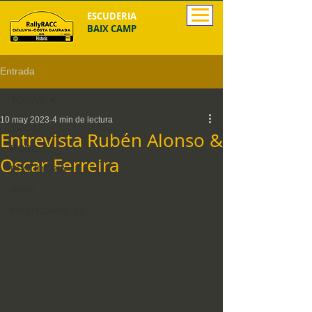
ESCUDERIA
BAIX CAMP
Entrada
TODAS
10 may 2023
4 min de lectura
TODAS
Entrevista Rubén Alonso &
RCDL
Oscar Ferreira
ESCUDERIA
INFO
PARTICIPANTES