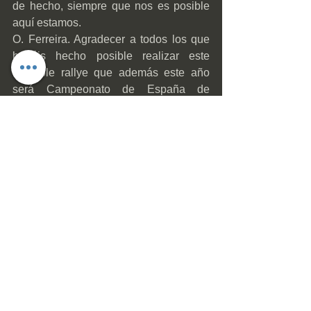
de hecho, siempre que nos es posible 
aquí estamos.
O. Ferreira. Agradecer a todos los que 
habéis hecho posible realizar este 
increíble rallye que además este año 
será Campeonato de España de 
Rallyes de Vehículos históricos 
(CERVH), una lástima que por 
coincidencia de fechas en nuestro 
campeonato regional este año no 
podremos asistir, pero esperamos estar 
en próximas ediciones.
RCDL. Muchas gracias por vuestro 
tiempo, por habernos acompañado, y 
sobre todo en nombre de todos los 
aficionados del motor de Reus, del Baix 
Camp, y en general de todos los 
apasionados que disfrutaron con 
vosotros.