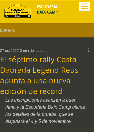
ESCUDERIA
BAIX CAMP
Entrada
TODAS
27 oct 2022
3 min de lectura
TODAS
El séptimo rally Costa
RCDL
Daurada Legend Reus
ESCUDERIA
apunta a una nueva
INFO
edición de récord
PARTICIPANTES
Las inscripciones avanzan a buen 
ritmo y la Escudería Baix Camp ultima 
los detalles de la prueba, que se 
disputará el 4 y 5 de noviembre.