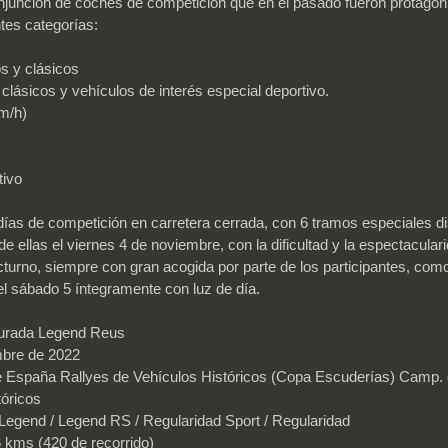
njunción de coches de competición que en el pasado fueron protagonis
ntes categorías:
os y clásicos
 clásicos y vehículos de interés especial deportivo.
km/h)
tivo
ías de competición en carretera cerrada, con 6 tramos especiales di
e ellas el viernes 4 de noviembre, con la dificultad y la espectacular
turno, siempre con gran acogida por parte de los participantes, como
 el sábado 5 íntegramente con luz de día.
aurada Legend Reus
mbre de 2022
e España Rallyes de Vehículos Históricos (Copa Escuderías) Camp. 
tóricos
 Legend / Legend RS / Regularidad Sport / Regularidad
 kms (420 de recorrido)