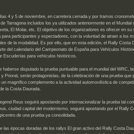
s días 4 y 5 de noviembre, en carretera cerrada y por tramos cronomet
a de Tarragona incluidos los ya utilizados anteriormente en el Mundia
ta, El Molar, etc. El objetivo de los organizadores es ofrecer en su 
para participantes y espectadores, con la voluntad de atraer a los m
ales de la modalidad. Es por ello, que en esta edición, el Rally Cost
arte del calendario del Campeonato de España para Vehículos Histór
 Escuderías para vehículos históricos.
aberse disputado la prueba puntuable para el mundial del WRC, las
Priorat, serán protagonistas, de la celebración de una prueba que p
n un magnífico complemento a la actividad automovilística de competi
 de la Costa Daurada.
gend Reus seguirá apostando por internacionalizar la prueba tal com
Reus, ciudad capital del modernismo, seguirá apostando por el Rally 
picentro de una prueba ya consolidada.
 las épocas doradas de los rallys El gran activo del Rally Costa Da