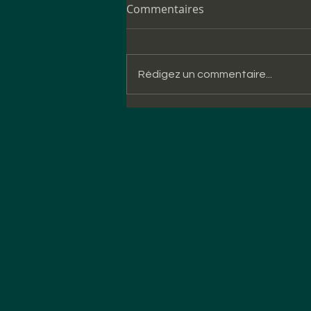
Commentaires
Rédigez un commentaire...
1er Regularity OPEN
CATALUNYA - COSTA
DAURADA