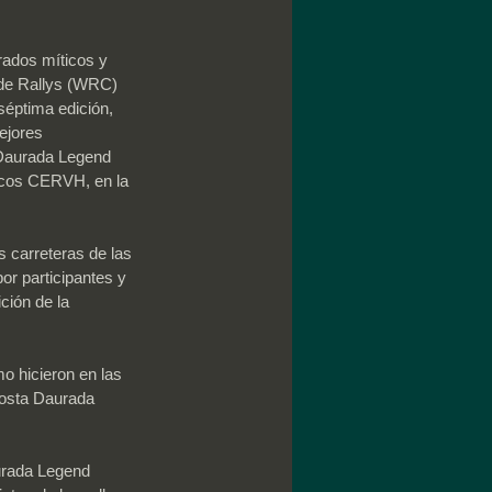
rados míticos y 
l de Rallys (WRC) 
séptima edición, 
ejores 
a Daurada Legend 
icos CERVH, en la 
 carreteras de las 
or participantes y 
ción de la 
o hicieron en las 
Costa Daurada 
urada Legend 