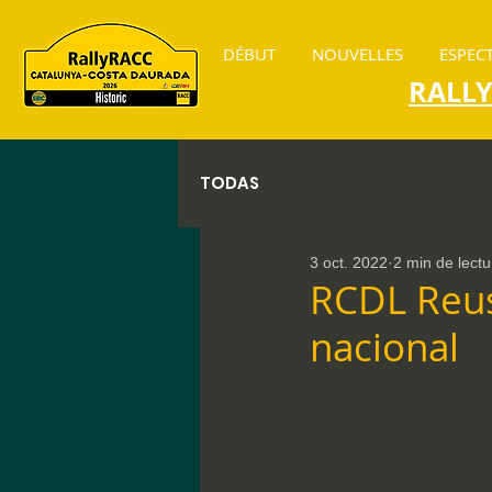
DÉBUT
NOUVELLES
ESPEC
RALL
TODAS
3 oct. 2022
2 min de lectu
RCDL Reus
nacional