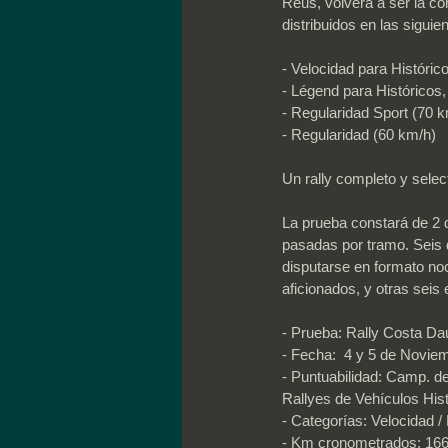
Reus, volverá a ser la co
distribuidos en las siguie
- Velocidad para Históric
- Légend para Históricos,
- Regularidad Sport (70 
- Regularidad (60 km/h)
Un rally completo y selec
La prueba constará de 2 d
pasadas por tramo. Seis d
disputarse en formato noc
aficionados, y otras seis
- Prueba: Rally Costa D
- Fecha:  4 y 5 de Novie
- Puntuabilidad: Camp. d
Rallyes de Vehículos His
- Categorías: Velocidad /
- Km cronometrados: 166