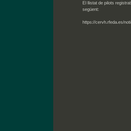
El llistat de pilots regis
següent:
https://cervh.rfeda.es/no