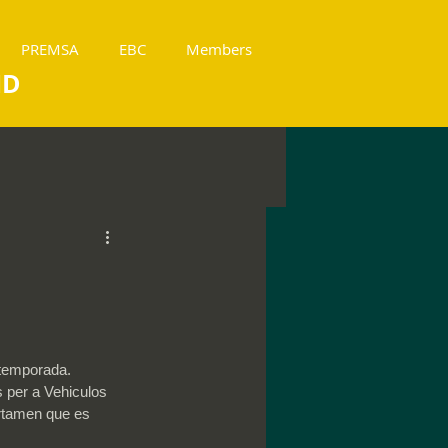
PREMSA
EBC
Members
ND
 temporada.
s per a Vehiculos 
ertamen que es 