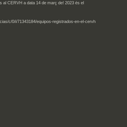
trats al CERVH a data 14 de març de! 2023 és el
ticias/c/0/i/71343184/equipos-registrados-en-el-cervh