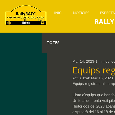
INICI
NOTICIES
ESPECT
RALLY
TOTES
Mar 14, 2023
1 min de le
Equips reg
Actualitzat:
Mar 15, 2023
Equips registrats al camp
Llista d'equips que han f
Un total de trenta-vuit p
Historicos del 2023 abans
disputarà del 16 al 18 de