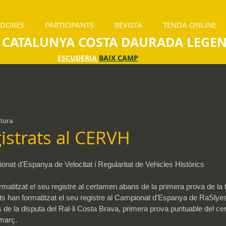
ADORES
PARTICIPANTS
REVISTA
TENDA ONLINE
 CATALUNYA COSTA DAURADA LEGE
ESCUDERIA
BAIX CAMP
ctura
istrats al CERVH
ionat d'Espanya de Velocitat i Regularitat de Vehicles Històrics
ormatitzat el seu registre al certamen abans de la primera prova de la
ilots han formatitzat el seu registre al Campionat d'Espanya de RaSlye
 de la disputa del Ral·li Costa Brava, primera prova puntuable del c
 març.