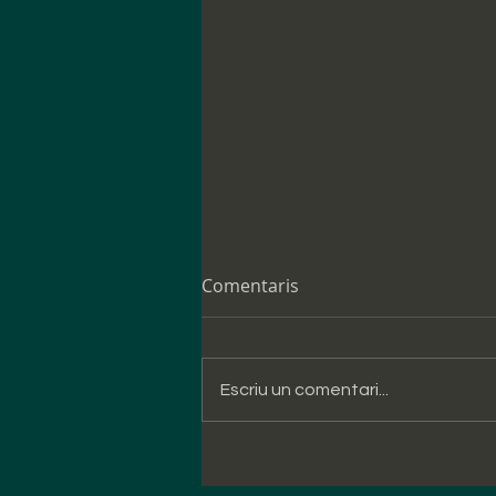
Comentaris
Escriu un comentari...
Neix el Ral·li Catalunya
Costa Daurada Legend, que